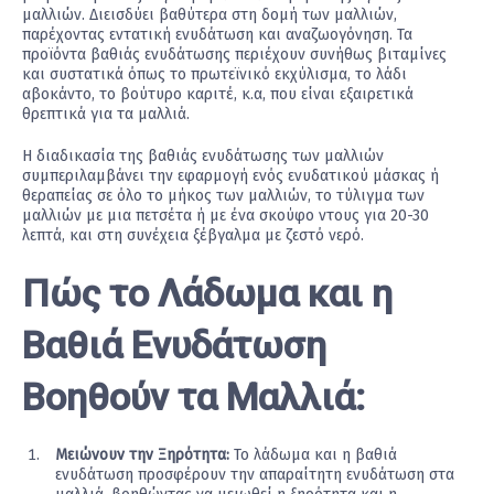
μαλλιών. Διεισδύει βαθύτερα στη δομή των μαλλιών,
παρέχοντας εντατική ενυδάτωση και αναζωογόνηση. Τα
προϊόντα βαθιάς ενυδάτωσης περιέχουν συνήθως βιταμίνες
και συστατικά όπως το πρωτεϊνικό εκχύλισμα, το λάδι
αβοκάντο, το βούτυρο καριτέ, κ.α, που είναι εξαιρετικά
θρεπτικά για τα μαλλιά.
Η διαδικασία της βαθιάς ενυδάτωσης των μαλλιών
συμπεριλαμβάνει την εφαρμογή ενός ενυδατικού μάσκας ή
θεραπείας σε όλο το μήκος των μαλλιών, το τύλιγμα των
μαλλιών με μια πετσέτα ή με ένα σκούφο ντους για 20-30
λεπτά, και στη συνέχεια ξέβγαλμα με ζεστό νερό.
Πώς το Λάδωμα και η
Βαθιά Ενυδάτωση
Βοηθούν τα Μαλλιά:
Μειώνουν την Ξηρότητα:
Το λάδωμα και η βαθιά
ενυδάτωση προσφέρουν την απαραίτητη ενυδάτωση στα