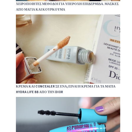
ΧΕΙΡΟΠΟΙΉΤΕΣ ΜΈΘΟΔΟΙ ΓΙΑ ΥΠΈΡΟΧΗ ΕΠΙΔΕΡΜΊΔΑ. ΜΆΣΚΕΣ
ΑΠΌ ΜΑΓΙΆ ΚΑΙ ΚΟΥΡΚΟΥΜΆ
ΚΡΈΜΑ ΚΑΙ CONCEALER ΣΕ ΈΝΑ; ΕΊΝΑΙ Η ΚΡΈΜΑ ΓΙΑ ΤΑ ΜΆΤΙΑ
HYDRA LIFE BB ΑΠΌ ΤΗΝ DIOR