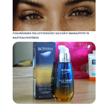
POIA MÁSKARA THA LEITOURGÍSEI GIA ESÁS? ANAKALÝPSTE TA
KALÝTERA PROÏÓNTA!