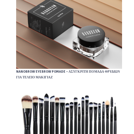
NANOBROW EYEBROW POMADE – ΑΣΎΓΚΡΙΤΗ ΠΟΜΆΔΑ ΦΡΥΔΙΏΝ
ΓΙΑ ΤΈΛΕΙΟ ΜΑΚΙΓΙΆΖ