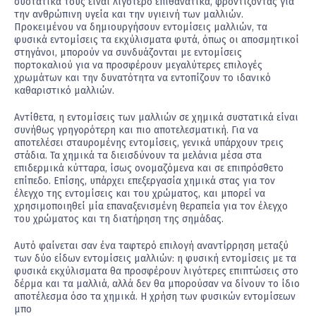
συστατικά τους είναι λιγότερο επιθανατικά, φροντίζοντας για
την ανθρώπινη υγεία και την υγιεινή των μαλλιών.
Προκειμένου να δημιουργήσουν εντομίσεις μαλλιών, τα
φυσικά εντομίσεις τα εκχύλισματα φυτά, όπως οι αποσμητικοί
στηγάνοι, μπορούν να συνδυάζονται με εντομίσεις
πορτοκαλιού για να προσφέρουν μεγαλύτερες επιλογές
χρωμάτων και την δυνατότητα να εντοπίζουν το ιδανικό
καθαριστικό μαλλιών.
Αντίθετα, η εντομίσεις των μαλλιών σε χημικά συστατικά είναι
συνήθως γρηγορότερη και πιο αποτελεσματική. Για να
αποτελέσει σταυρομένης εντομίσεις, γενικά υπάρχουν τρεις
στάδια. Τα χημικά τα διεισδύνουν τα μελάνια μέσα στα
επιδερμικά κύτταρα, ίσως ονομαζόμενα και σε επιπρόσθετο
επίπεδο. Επίσης, υπάρχει επεξεργασία χημικά στας για τον
έλεγχο της εντομίσεις και του χρώματος, και μπορεί να
χρησιμοποιηθεί μία επαναξενισμένη θεραπεία για τον έλεγχο
του χρώματος και τη διατήρηση της σημάδας.
Αυτό φαίνεται σαν ένα ταφτερό επιλογή αναντίρρηση μεταξύ
των δύο είδων εντομίσεις μαλλιών: η φυσική εντομίσεις με τα
φυσικά εκχύλισματα θα προσφέρουν λιγότερες επιπτώσεις στο
δέρμα και τα μαλλιά, αλλά δεν θα μπορούσαν να δίνουν το ίδιο
αποτέλεσμα όσο τα χημικά. Η χρήση των φυσικών εντομίσεων
μπο