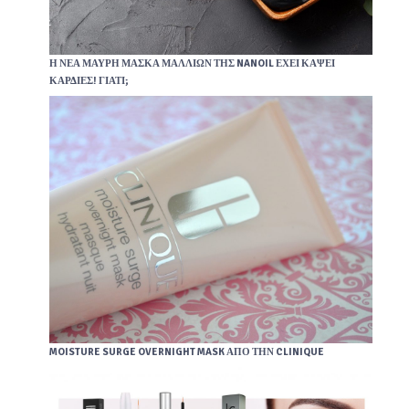
Η ΝΈΑ ΜΑΎΡΗ ΜΆΣΚΑ ΜΑΛΛΙΏΝ ΤΗΣ NANOIL ΈΧΕΙ ΚΆΨΕΙ
ΚΑΡΔΙΈΣ! ΓΙΑΤΊ;
MOISTURE SURGE OVERNIGHT MASK ΑΠΌ ΤΗΝ CLINIQUE