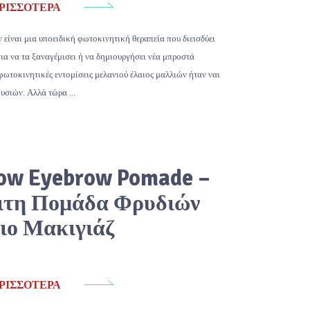
ΡΙΣΣΌΤΕΡΑ
 είναι μια υποειδική φωτοκινητική θεραπεία που διεισδύει
για να τα ξαναγέμισει ή να δημιουργήσει νέα μπροστά
φωτοκινητικές εντομίσεις μελανιού έλαιος μαλλιών ήταν ναι
ουσιών. Αλλά τώρα …
ow Eyebrow Pomade –
ιτη Πομάδα Φρυδιών
ειο Μακιγιάζ
ΡΙΣΣΌΤΕΡΑ