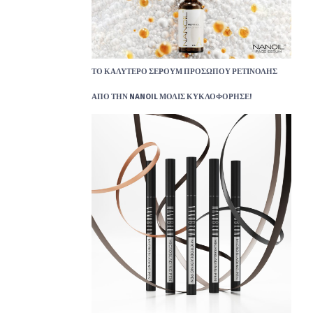
ΤΟ ΚΑΛΎΤΕΡΟ ΣΈΡΟΥΜ ΠΡΟΣΏΠΟΥ ΡΕΤΙΝΌΛΗΣ
ΑΠΌ ΤΗΝ NANOIL ΜΌΛΙΣ ΚΥΚΛΟΦΌΡΗΣΕ!