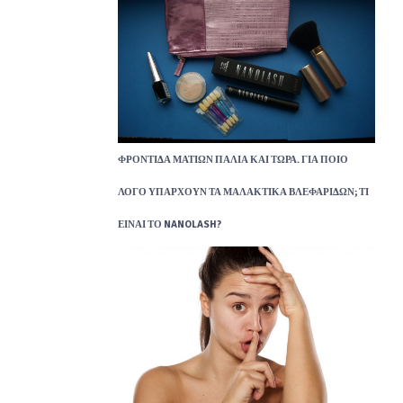
ΦΡΟΝΤΊΔΑ ΜΑΤΙΏΝ ΠΑΛΙΆ ΚΑΙ ΤΏΡΑ. ΓΙΑ ΠΟΙΟ
ΛΌΓΟ ΥΠΆΡΧΟΥΝ ΤΑ ΜΑΛΑΚΤΙΚΆ ΒΛΕΦΑΡΊΔΩΝ; ΤΙ
ΕΊΝΑΙ ΤΟ NANOLASH?