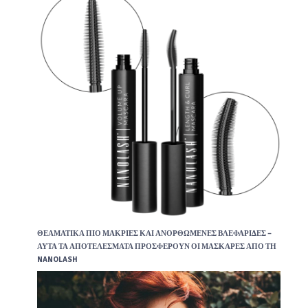
ΘΕΑΜΑΤΙΚΆ ΠΙΟ ΜΑΚΡΙΈΣ ΚΑΙ ΑΝΟΡΘΩΜΈΝΕΣ ΒΛΕΦΑΡΊΔΕΣ –
ΑΥΤΆ ΤΑ ΑΠΟΤΕΛΈΣΜΑΤΑ ΠΡΟΣΦΈΡΟΥΝ ΟΙ ΜΆΣΚΑΡΕΣ ΑΠΌ ΤΗ
NANOLASH