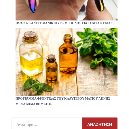
ΠΩΣ ΝΑ ΚΆΝΕΤΕ ΜΑΝΙΚΙΟΎΡ – ΜΈΘΟΔΟΣ ΓΙΑ ΤΈΛΕΙΑ ΝΎΧΙΑ!
ΠΡΌΓΡΑΜΜΑ ΦΡΟΝΤΊΔΑΣ ΤΟΥ ΚΑΛΎΤΕΡΟΥ ΜΑΤΙΟΎ ΑΚΝΉΣ
ΜΈΣΩ ΒΉΜΑ ΒΉΜΑΤΟΣ
ΑΝΑΖΉΤΗΣΗ