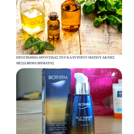
ΠΡΌΓΡΑΜΜΑ ΦΡΟΝΤΊΔΑΣ ΤΟΥ ΚΑΛΎΤΕΡΟΥ ΜΑΤΙΟΎ ΑΚΝΉΣ
ΜΈΣΩ ΒΉΜΑ ΒΉΜΑΤΟΣ