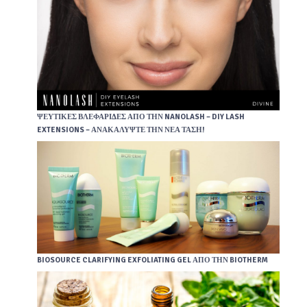
ΨΕΎΤΙΚΕΣ ΒΛΕΦΑΡΊΔΕΣ ΑΠΌ ΤΗΝ NANOLASH – DIY LASH
EXTENSIONS – ΑΝΑΚΑΛΎΨΤΕ ΤΗΝ ΝΈΑ ΤΆΣΗ!
BIOSOURCE CLARIFYING EXFOLIATING GEL ΑΠΌ ΤΗΝ BIOTHERM