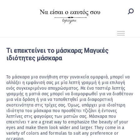
Τι επεκτείνει το μάσκαρα; Μαγικές
ιδιότητες μάσκαρα
Το μάσκαρα μια συνήθιση στην γυναικεία ομορφιά, μπορεί να
αλλάξει η εμφάνισή σας με μία λεπτή γραμμή ή μια επιλογή
ενός συγκεκριμένου αποχρώσματος. Με ένα ταστιέρ λεπτής
γραμμής η ματιά σας μπορεί να διαμορφωθεί για να διαθέτουν
μια νέα δράση ή για να τοποθετηθεί μια διαφορετική
σκοτεινότητα στις τρίχες σας. Όμως, υπάρχει μια ιδιαίτερη
ιδιότητα του μάσκαρα που προσθέτει τζιζάνι ή έντονες
λεπτίνες στις φαγούρες των ματιών σας. Μάσκαρα που
επεκτείνει τ are a great way to emphasize the beauty of your
eyes and make them look wider and larger. They come in a
variety of colors and formulas to suit any preference or
occasion.