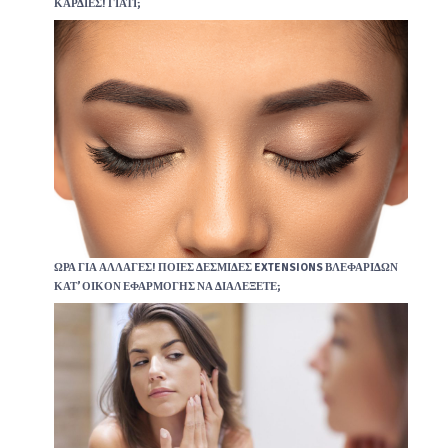
ΚΑΡΔΙΈΣ! ΓΙΑΤΊ;
ΏΡΑ ΓΙΑ ΑΛΛΑΓΈΣ! ΠΟΙΕΣ ΔΕΣΜΊΔΕΣ EXTENSIONS ΒΛΕΦΑΡΊΔΩΝ
ΚΑΤ’ ΟΊΚΟΝ ΕΦΑΡΜΟΓΉΣ ΝΑ ΔΙΑΛΈΞΕΤΕ;