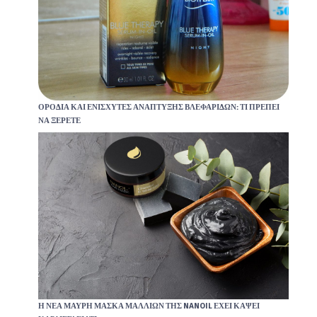
ΟΡΌΔΙΑ ΚΑΙ ΕΝΙΣΧΥΤΈΣ ΑΝΆΠΤΥΞΗΣ ΒΛΕΦΑΡΊΔΩΝ: ΤΙ ΠΡΈΠΕΙ
ΝΑ ΞΈΡΕΤΕ
Η ΝΈΑ ΜΑΎΡΗ ΜΆΣΚΑ ΜΑΛΛΙΏΝ ΤΗΣ NANOIL ΈΧΕΙ ΚΆΨΕΙ