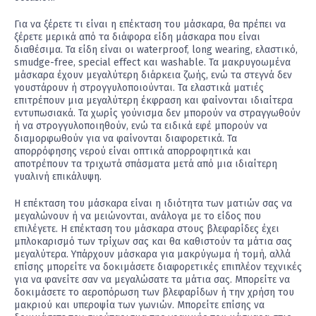
Για να ξέρετε τι είναι η επέκταση του μάσκαρα, θα πρέπει να
ξέρετε μερικά από τα διάφορα είδη μάσκαρα που είναι
διαθέσιμα. Τα είδη είναι οι waterproof, long wearing, ελαστικό,
smudge-free, special effect και washable. Τα μακρυγοωμένα
μάσκαρα έχουν μεγαλύτερη διάρκεια ζωής, ενώ τα στεγνά δεν
γουστάρουν ή στρογγυλοποιούνται. Τα ελαστικά ματιές
επιτρέπουν μια μεγαλύτερη έκφραση και φαίνονται ιδιαίτερα
εντυπωσιακά. Τα χωρίς γούνισμα δεν μπορούν να στραγγωθούν
ή να στρογγυλοποιηθούν, ενώ τα ειδικά εφέ μπορούν να
διαμορφωθούν για να φαίνονται διαφορετικά. Τα
απορρόφησης νερού είναι οπτικά απορροφητικά και
αποτρέπουν τα τριχωτά σπάσματα μετά από μια ιδιαίτερη
γυαλινή επικάλυψη.
Η επέκταση του μάσκαρα είναι η ιδιότητα των ματιών σας να
μεγαλώνουν ή να μειώνονται, ανάλογα με το είδος που
επιλέγετε. Η επέκταση του μάσκαρα στους βλεφαρίδες έχει
μπλοκαρισμό των τρίχων σας και θα καθιστούν τα μάτια σας
μεγαλύτερα. Υπάρχουν μάσκαρα για μακρύγωμα ή τομή, αλλά
επίσης μπορείτε να δοκιμάσετε διαφορετικές επιπλέον τεχνικές
για να φανείτε σαν να μεγαλώσατε τα μάτια σας. Μπορείτε να
δοκιμάσετε το αεροπόρωση των βλεφαρίδων ή την χρήση του
μακριού και υπεροψία των γωνιών. Μπορείτε επίσης να