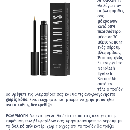
ΑΠΟΔΟΣΗ
: Τι
θα λέγατε αν
οι βλεφαρίδες
σας
μάκραιναν
κατά 50%
περισσότερο
,
μέσα σε 30
μέρες χρήσης
ενός σέρουμ
βλεφαρίδων;
Έτσι ακριβώς
λειτουργεί το
Nanolash
Eyelash
Serum! Με
αυτό το
τέλειο προϊόν
θα θρέψετε τις βλεφαρίδες σας και θα τις αναζωογονήσετε
χωρίς κόπο
. Είναι εύχρηστο και μπορεί να χρησιμοποιηθεί
άνετα
καθώς δεν ερεθίζει.
ΕΦΑΡΜΟΓΗ
: Με ένα πινέλο θα δείτε τεράστιες αλλαγές στην
εμφάνιση των βλεφαρίδων σας. Χρησιμοποιήστε το σέρουμ με
το
βολικό
απλικατέρ, χωρίς άγχος ότι το προϊόν θα τρέξει