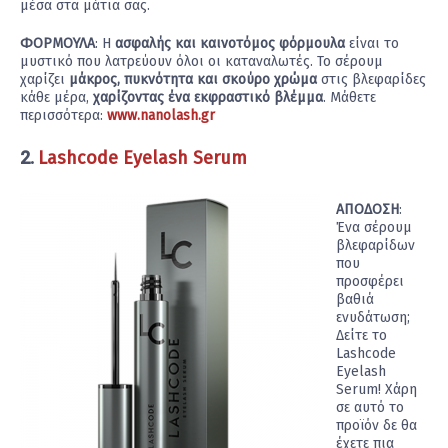
μέσα στα μάτια σας.
ΦΟΡΜΟΥΛΑ
: Η
ασφαλής και καινοτόμος φόρμουλα
είναι το
μυστικό που λατρεύουν όλοι οι καταναλωτές. Το σέρουμ
χαρίζει
μάκρος, πυκνότητα και σκούρο χρώμα
στις βλεφαρίδες
κάθε μέρα,
χαρίζοντας ένα εκφραστικό βλέμμα
.
Μάθετε
περισσότερα:
www.nanolash.gr
2.
Lashcode Eyelash Serum
ΑΠΟΔΟΣΗ
:
Ένα σέρουμ
βλεφαρίδων
που
προσφέρει
βαθιά
ενυδάτωση;
Δείτε το
Lashcode
Eyelash
Serum! Χάρη
σε αυτό το
προϊόν δε θα
έχετε πια