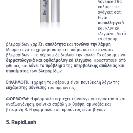
Advanced θα
καλύψει τις
ανάγκες σας.
Είναι
υποαλλεργικό
και κλινικά
ελεγμένο. Αυτό
το σέρουμ
βλεφαρίδων χαρίζει
απαλότητα
και
τονώνει την λάμψη
.
Μπορείτε να το χρησιμοποιήσετε ακόμα και σε εξτένσιον
βλεφαρίδων – το σέρουμ δε διαλύει την κόλλα. Το σέρουμ είναι
δερματολογικά και οφθαλμολογικά ελεγμένο
. Προστατεύει από
φθορές και
λύνει το πρόβλημα της υπερβολικής απώλειας και
σπασίματος
των βλεφαρίδων.
ΕΦΑΡΜΟΓΗ
: Η χρήση του σέρουμ είναι πανεύκολη λόγω της
ευχάριστης σύνθεσης
του προϊόντος.
ΦΟΡΜΟΥΛΑ
: Η φόρμουλα περιέχει τζίνσενγκ για προστασία και
αναζωογόνηση, φοίνικα σαβάλ για θρέψη, αμινοξέα και
βιταμίνη Β. Η φόρμουλα του προϊόντος είναι βίγκαν.
5. RapidLash