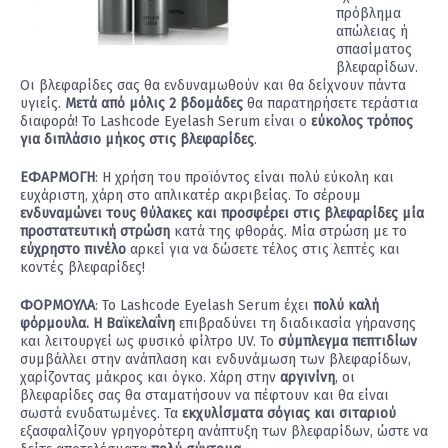
πρόβλημα
απώλειας ή
σπασίματος
βλεφαρίδων.
Οι βλεφαρίδες σας θα ενδυναμωθούν και θα δείχνουν πάντα
υγιείς.
Μετά από μόλις 2 βδομάδες
θα παρατηρήσετε τεράστια
διαφορά! Το Lashcode Eyelash Serum είναι ο
εύκολος τρόπος
για διπλάσιο μήκος στις βλεφαρίδες
.
ΕΦΑΡΜΟΓΗ
: Η χρήση του προϊόντος είναι πολύ εύκολη και
ευχάριστη, χάρη στο απλικατέρ ακριβείας. Το σέρουμ
ενδυναμώνει τους θύλακες και προσφέρει στις βλεφαρίδες μία
προστατευτική στρώση
κατά της φθοράς. Μία στρώση με το
εύχρηστο πινέλο
αρκεί για να δώσετε τέλος στις λεπτές και
κοντές βλεφαρίδες!
ΦΟΡΜΟΥΛΑ
: Το Lashcode Eyelash Serum έχει
πολύ καλή
φόρμουλα. Η Βαϊκελαΐνη
επιβραδύνει τη διαδικασία γήρανσης
και λειτουργεί ως φυσικό φίλτρο UV. Το
σύμπλεγμα πεπτιδίων
συμβάλλει στην ανάπλαση και ενδυνάμωση των βλεφαρίδων,
χαρίζοντας μάκρος και όγκο. Χάρη στην
αργινίνη
, οι
βλεφαρίδες σας θα σταματήσουν να πέφτουν και θα είναι
σωστά ενυδατωμένες. Τα
εκχυλίσματα σόγιας και σιταριού
εξασφαλίζουν γρηγορότερη ανάπτυξη των βλεφαρίδων, ώστε να