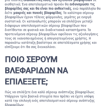
μια ιδανική
εναλλακτική λύση των εξτένσιον βλεφαρίδων
σε
αισθητικό; Ένα αποτελεσματικό προϊόν θα
ενδυναμώσει τις
βλεφαρίδες σας και θα είναι πιο ανθεκτικές
, ενώ παράλληλα θα
δείτε
μακριές και πυκνές βλεφαρίδες
. Τα καλύτερα σέρουμ
βλεφαρίδων έχουν τέλειες φόρμουλες, γεμάτες με ενεργά
συστατικά. Οι καταναλωτές μπορούν να επιλέξουν μεταξύ
διάφορων αποτελεσματικών σέρουμ βλεφαρίδων που
διατίθενται σε φυσικά και διαδικτυακά καταστήματα. Τα
προτεινόμενα σέρουμ βλεφαρίδων οφείλουν τις αξιολογήσεις
τους σε ικανοποιημένους ή απογοητευμένους χρήστες. Η
παρακάτω κατάταξη βασίστηκε σε αποτελέσματα χρήσης και
ελπίζουμε ότι θα σας διευκολύνει.
ΠΟΙΟ ΣΕΡΟΥΜ
ΒΛΕΦΑΡΙΔΩΝ ΝΑ
ΕΠΙΛΕΞΕΤΕ;
Πώς να επιλέξετε ένα καλό σέρουμ ανάπτυξης βλεφαρίδων;
Υπάρχουν τρία βασικά στοιχεία που πρέπει να έχετε υπόψη
κατά την επιλογή ενός αποτελεσματικού σέρουμ ανάπτυξης
βλεφαρίδων: