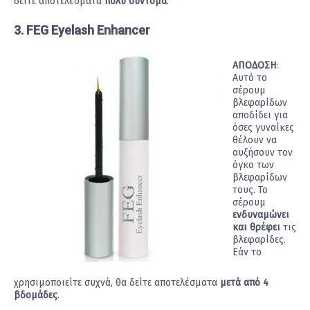
δείτε αποτελέσματα
πολύ σύντομα
.
3. FEG Eyelash Enhancer
ΑΠΟΔΟΣΗ
:
Αυτό το
σέρουμ
βλεφαρίδων
αποδίδει για
όσες γυναίκες
θέλουν να
αυξήσουν τον
όγκο των
βλεφαρίδων
τους. Το
σέρουμ
ενδυναμώνει
και θρέφει
τις
βλεφαρίδες.
Εάν το
χρησιμοποιείτε συχνά, θα δείτε αποτελέσματα
μετά από 4
βδομάδες
.