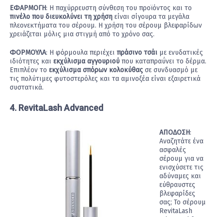
ΕΦΑΡΜΟΓΗ
: Η παχύρρευστη σύνθεση του προϊόντος και το
πινέλο που διευκολύνει τη χρήση
είναι σίγουρα τα μεγάλα
πλεονεκτήματα του σέρουμ. Η χρήση του σέρουμ βλεφαρίδων
χρειάζεται μόλις μια στιγμή από το χρόνο σας.
ΦΟΡΜΟΥΛΑ
: Η φόρμουλα περιέχει
πράσινο τσάι
με ενυδατικές
ιδιότητες και
εκχύλισμα αγγουριού
που καταπραΰνει το δέρμα.
Επιπλέον το
εκχύλισμα σπόρων κολοκύθας
σε συνδυασμό με
τις πολύτιμες φυτοστερόλες και τα αμινοξέα είναι εξαιρετικά
συστατικά.
4. RevitaLash Advanced
ΑΠΟΔΟΣΗ
:
Αναζητάτε ένα
ασφαλές
σέρουμ για να
ενισχύσετε τις
αδύναμες και
εύθραυστες
βλεφαρίδες
σας; Το σέρουμ
RevitaLash