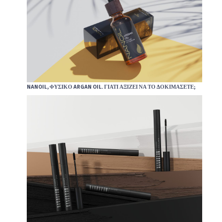
NANOIL, ΦΥΣΙΚΌ ARGAN OIL. ΓΙΑΤΊ ΑΞΊΖΕΙ ΝΑ ΤΟ ΔΟΚΙΜΆΣΕΤΕ;