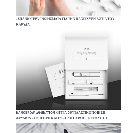
. ΣΠΑΝΙΌΤΕΡΑ ΓΝΩΡΊΣΜΑΤΑ ΓΙΑ ΤΗΝ ΠΑΝΊΣΧΥΡΗ ΒΩΤΙΆ ΤΟΥ
ΚΑΡΎΔΑ
NANOBROW LAMINATION KIT ΓΙΑ DIY ΠΛΑΣΤΙΚΟΠΟΊΗΣΗ
ΦΡΥΔΙΏΝ – ΓΡΉΓΟΡΗ ΚΑΙ ΕΎΚΟΛΗ ΘΕΡΑΠΕΊΑ ΣΤΟ ΣΠΊΤΙ