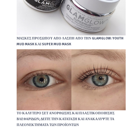
ΜΆΣΚΕΣ ΠΡΟΣΏΠΟΥ ΑΠΌ ΛΆΣΠΗ ΑΠΌ ΤΗΝ GLAMGLOW: YOUTH
MUD MASK ΚΑΙ SUPER MUD MASK
ΤΟ ΚΑΛΎΤΕΡΟ ΣΕΤ ΑΝΌΡΘΩΣΗΣ ΚΑΙ ΠΛΑΣΤΙΚΟΠΟΊΗΣΗΣ
ΒΛΕΦΑΡΊΔΩΝ; ΔΕΊΤΕ ΤΗΝ ΚΑΤΆΤΑΞΗ ΚΑΙ ΑΝΑΚΑΛΎΨΤΕ ΤΑ
ΠΛΕΟΝΕΚΤΉΜΑΤΑ ΤΩΝ ΠΡΟΪΌΝΤΩΝ