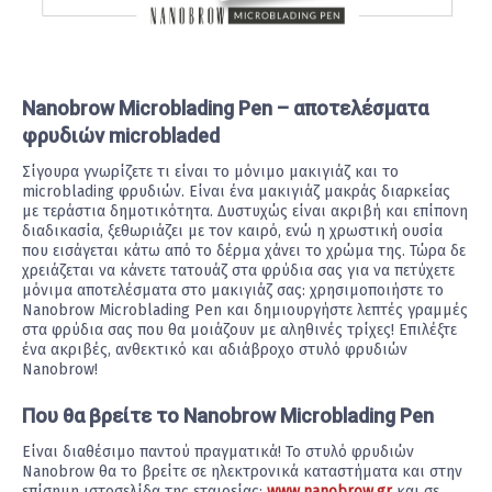
Nanobrow Microblading Pen – αποτελέσματα
φρυδιών microbladed
Σίγουρα γνωρίζετε τι είναι το μόνιμο μακιγιάζ και το
microblading φρυδιών. Είναι ένα μακιγιάζ μακράς διαρκείας
με τεράστια δημοτικότητα. Δυστυχώς είναι ακριβή και επίπονη
διαδικασία, ξεθωριάζει με τον καιρό, ενώ η χρωστική ουσία
που εισάγεται κάτω από το δέρμα χάνει το χρώμα της. Τώρα δε
χρειάζεται να κάνετε τατουάζ στα φρύδια σας για να πετύχετε
μόνιμα αποτελέσματα στο μακιγιάζ σας: χρησιμοποιήστε το
Nanobrow Microblading Pen και δημιουργήστε λεπτές γραμμές
στα φρύδια σας που θα μοιάζουν με αληθινές τρίχες! Επιλέξτε
ένα ακριβές, ανθεκτικό και αδιάβροχο στυλό φρυδιών
Nanobrow!
Που θα βρείτε το Nanobrow Microblading Pen
Είναι διαθέσιμο παντού πραγματικά! Το στυλό φρυδιών
Nanobrow θα το βρείτε σε ηλεκτρονικά καταστήματα και στην
επίσημη ιστοσελίδα της εταιρείας:
www.nanobrow.gr
και σε