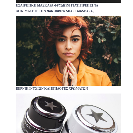
ΕΞΑΙΡΕΤΙΚΉ ΜΆΣΚΑΡΑ ΦΡΥΔΙΏΝ! ΓΙΑΤΊ ΠΡΈΠΕΙ ΝΑ
ΔΟΚΙΜΆΣΕΤΕ ΤΗΝ NANOBROW SHAPE MASCARA;
ΒΕΡΝΊΚΙ ΝΥΧΙΏΝ ΚΑΙ ΕΠΙΛΟΓΈΣ ΧΡΩΜΆΤΩΝ