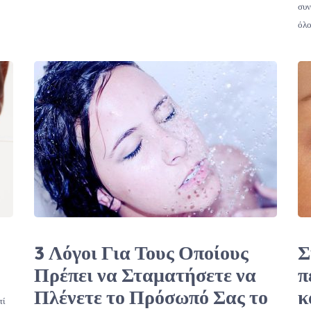
συν
όλο
3 Λόγοι Για Τους Οποίους
Σ
Πρέπει να Σταματήσετε να
π
Πλένετε το Πρόσωπό Σας το
κ
τί