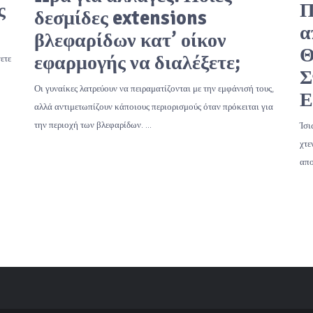
ς
Π
δεσμίδες extensions
α
βλεφαρίδων κατ’ οίκον
Θ
εφαρμογής να διαλέξετε;
ετε
Σ
Οι γυναίκες λατρεύουν να πειραματίζονται με την εμφάνισή τους,
Ε
αλλά αντιμετωπίζουν κάποιους περιορισμούς όταν πρόκειται για
την περιοχή των βλεφαρίδων. …
Ίσι
χτε
απο