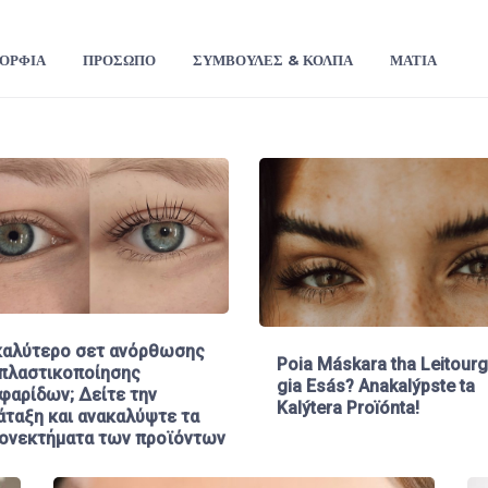
ΟΡΦΙΆ
ΠΡΌΣΩΠΟ
ΣΥΜΒΟΥΛΈΣ & ΚΌΛΠΑ
ΜΆΤΙΑ
καλύτερο σετ ανόρθωσης
Poia Máskara tha Leitourg
 πλαστικοποίησης
gia Esás? Anakalýpste ta
φαρίδων; Δείτε την
Kalýtera Proïónta!
άταξη και ανακαλύψτε τα
ονεκτήματα των προϊόντων