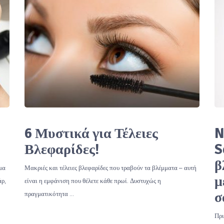
6 Μυστικά για Τέλειες
N
Βλεφαρίδες!
S
β
μα
Μακριές και τέλειες βλεφαρίδες που τραβούν τα βλέμματα – αυτή
μ
άρ,
είναι η εμφάνιση που θέλετε κάθε πρωί. Δυστυχώς η
σ
πραγματικότητα …
Πρι