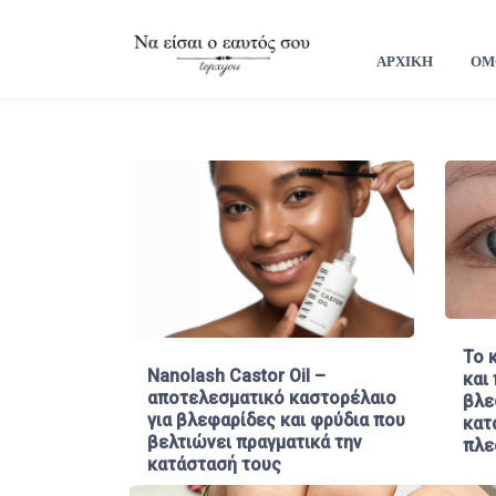
ΑΡΧΙΚΗ
ΟΜ
Το 
Nanolash Castor Oil –
και
αποτελεσματικό καστορέλαιο
βλε
για βλεφαρίδες και φρύδια που
κατ
βελτιώνει πραγματικά την
πλε
κατάστασή τους