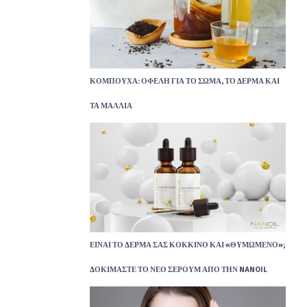
ΚΟΜΠΟΎΧΑ: ΟΦΈΛΗ ΓΙΑ ΤΟ ΣΏΜΑ, ΤΟ ΔΈΡΜΑ ΚΑΙ
ΤΑ ΜΑΛΛΙΆ
ΕΊΝΑΙ ΤΟ ΔΈΡΜΑ ΣΑΣ ΚΌΚΚΙΝΟ ΚΑΙ «ΘΥΜΩΜΈΝΟ»;
ΔΟΚΙΜΆΣΤΕ ΤΟ ΝΈΟ ΣΈΡΟΥΜ ΑΠΌ ΤΗΝ NANOIL