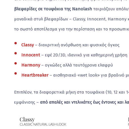
βλεφαρίδες σε τουφάκια της Nanolash
ταιριάζουν απόλυτ
μοναδικά στυλ βλεφαρίδων – Classy, ​​Innocent, Harmony 
το σωστό αποτέλεσμα για την περίσταση και το προσωπικ
Classy
– διακριτική ανόρθωση και φυσικός όγκος
Innocent
– εφέ 2D/3D, ιδανικό για καθημερινή χρήση
Harmony
– ογκώδες αλλά ταυτόχρονα ελαφρύ
Heartbreaker
– αισθησιακό «wet look» για βραδινό μ
Επιπλέον, τα διαφορετικά μήκη στα τουφάκια (10, 12 και
εμφάνισης –
από απαλές και ντελικάτες έως έντονες και λ