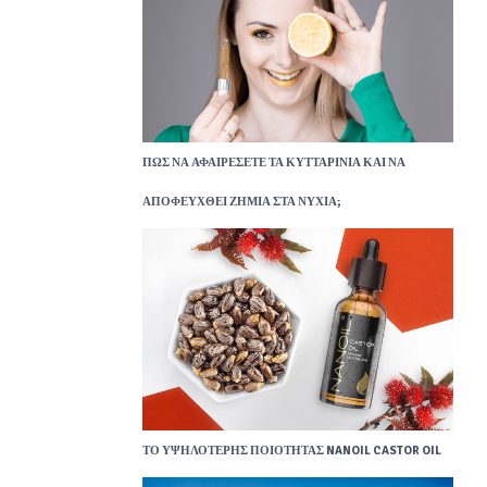
ΠΏΣ ΝΑ ΑΦΑΙΡΈΣΕΤΕ ΤΑ ΚΥΤΤΑΡΊΝΙΑ ΚΑΙ ΝΑ
ΑΠΟΦΕΥΧΘΕΊ ΖΗΜΙΆ ΣΤΑ ΝΎΧΙΑ;
ΤΟ ΥΨΗΛΌΤΕΡΗΣ ΠΟΙΌΤΗΤΑΣ NANOIL CASTOR OIL