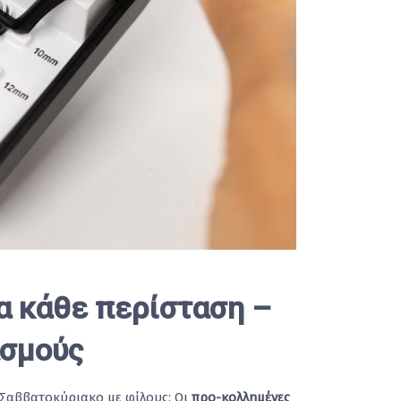
α κάθε περίσταση –
ασμούς
 Σαββατοκύριακο με φίλους; Οι
προ-κολλημένες