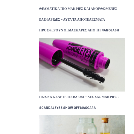
ΘΕΑΜΑΤΙΚΆ ΠΙΟ ΜΑΚΡΙΈΣ ΚΑΙ ΑΝΟΡΘΩΜΈΝΕΣ
ΒΛΕΦΑΡΊΔΕΣ – ΑΥΤΆ ΤΑ ΑΠΟΤΕΛΈΣΜΑΤΑ
ΠΡΟΣΦΈΡΟΥΝ ΟΙ ΜΆΣΚΑΡΕΣ ΑΠΌ ΤΗ NANOLASH
ΠΏΣ ΝΑ ΚΆΝΕΤΕ ΤΙΣ ΒΛΕΦΑΡΊΔΕΣ ΣΑΣ ΜΑΚΡΙΈΣ -
SCANDALEYES SHOW OFF MASCARA