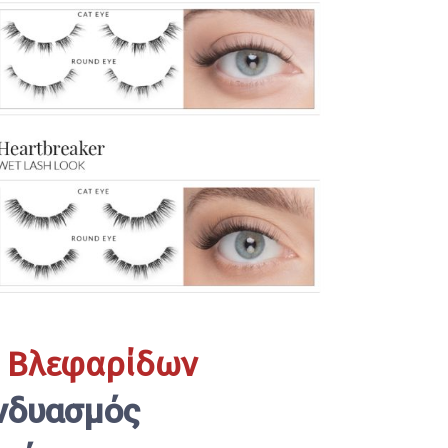
 Βλεφαρίδων
νδυασμός