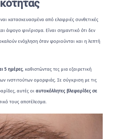
ικότητας
ίναι κατασκευασμένα από ελαφριές συνθετικές
και άψογο φινίρισμα. Είναι σημαντικό ότι δεν
ροκαλούν ενόχληση όταν φοριούνται και η λεπτή
αι 5 ημέρες
, καθιστώντας τες μια εξαιρετική
ων ινστιτούτων ομορφιάς. Σε σύγκριση με τις
αρίδες, αυτές οι
αυτοκόλλητες βλεφαρίδες σε
σικό τους αποτέλεσμα.