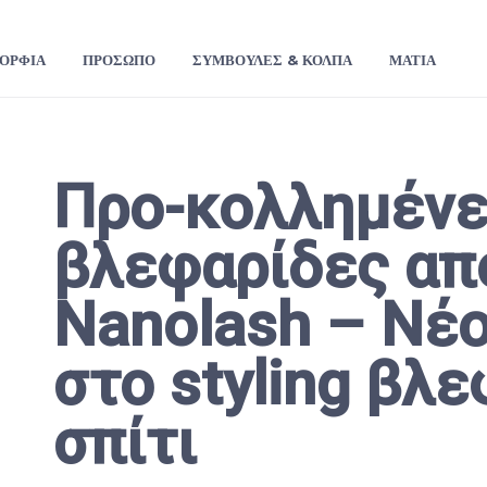
ΟΡΦΙΆ
ΠΡΌΣΩΠΟ
ΣΥΜΒΟΥΛΈΣ & ΚΌΛΠΑ
ΜΆΤΙΑ
Προ-κολλημέν
βλεφαρίδες απ
Nanolash – Νέ
στο styling βλ
σπίτι