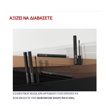
ΑΞΊΖΕΙ ΝΑ ΔΙΑΒΆΣΕΤΕ
ΕΞΑΙΡΕΤΙΚΉ ΜΆΣΚΑΡΑ ΦΡΥΔΙΏΝ! ΓΙΑΤΊ ΠΡΈΠΕΙ ΝΑ
ΔΟΚΙΜΆΣΕΤΕ ΤΗΝ NANOBROW SHAPE MASCARA;