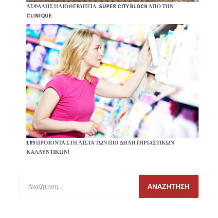
ΑΣΦΑΛΉΣ ΗΛΙΟΘΕΡΑΠΕΊΑ. SUPER CITY BLOCK ΑΠΌ ΤΗΝ
CLINIQUE
185 ΠΡΟΪΌΝΤΑ ΣΤΗ ΛΊΣΤΑ ΤΩΝ ΠΙΟ ΔΗΛΗΤΗΡΙΑΣΤΙΚΏΝ
ΚΑΛΛΥΝΤΙΚΏΝ!
ΑΝΑΖΉΤΗΣΗ