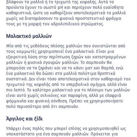
βλάψουν τα μαλλιά ή το τριχωτό της κεφαλής. Αυτά τα
προϊόντα έχουν το σωστό pH και περιέχουν πολύ ευαίσθητα
καθαριστικά, ώστε να καθαρίζουν αποτελεσματικά τα μαλλιά
χωρίς να διαταράσσουν το φυσικό προστατευτικό φράγμα
τους με τη μορφή του υδρολιπιδικού στρώματος.
Μαλακτικό μαλλιών
Μία από τις μεθόδους πλύσης μαλλιών που συνιστώνται από
τους κομμωτές χρησιμοποιεί ένα μαλακτικό. Είναι μια
εξαιρετική λύση στην περίπτωση ξηρών και κατεστραμμένων
μαλλιών ή φυσικά σγουρών μαλλιών. Το σαμπουάν θα
μπορούσε να τα ξηράνει και να το κάνει ματ και θαμπά, ενώ
ένα μαλακτικό θα δώσει στα μαλλιά πολύτιμα θρεπτικά
συστατικά. Δεν είναι τόσο αποτελεσματικό στον καθαρισμό του
τριχωτού της κεφαλής από το υπερβολικό σμήγμα, αλλά είναι
πιο λεπτό. Το καλύτερο μαλακτικό για το πλύσιμο των μαλλιών
είναι αυτό χωρίς σιλικόνες και παραφίνη, αλλά με ελαφριά
φόρμουλα και φυσική σύνθεση. Πρέπει να χρησιμοποιήσετε
πολύ περισσότερο από ότι σαμπουάν.
Άργιλος και ξίδι
Υπάρχει ένας πηλός που μπορεί επίσης να χρησιμοποιηθεί ως
υποκατάστατο για ένα σαμπουάν μαλλιών. Πρόκειται για