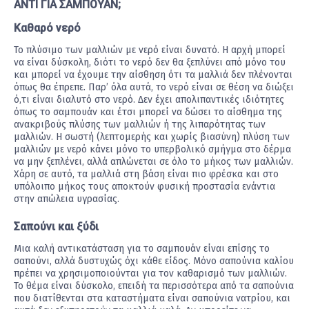
ΑΝΤΙ ΓΙΑ ΣΑΜΠΟΥΑΝ;
Καθαρό νερό
Το πλύσιμο των μαλλιών με νερό είναι δυνατό. Η αρχή μπορεί
να είναι δύσκολη, διότι το νερό δεν θα ξεπλύνει από μόνο του
και μπορεί να έχουμε την αίσθηση ότι τα μαλλιά δεν πλένονται
όπως θα έπρεπε. Παρ’ όλα αυτά, το νερό είναι σε θέση να διώξει
ό,τι είναι διαλυτό στο νερό. Δεν έχει απολιπαντικές ιδιότητες
όπως το σαμπουάν και έτσι μπορεί να δώσει το αίσθημα της
ανακριβούς πλύσης των μαλλιών ή της λιπαρότητας των
μαλλιών. Η σωστή (λεπτομερής και χωρίς βιασύνη) πλύση των
μαλλιών με νερό κάνει μόνο το υπερβολικό σμήγμα στο δέρμα
να μην ξεπλένει, αλλά απλώνεται σε όλο το μήκος των μαλλιών.
Χάρη σε αυτό, τα μαλλιά στη βάση είναι πιο φρέσκα και στο
υπόλοιπο μήκος τους αποκτούν φυσική προστασία ενάντια
στην απώλεια υγρασίας.
Σαπούνι και ξύδι
Μια καλή αντικατάσταση για το σαμπουάν είναι επίσης το
σαπούνι, αλλά δυστυχώς όχι κάθε είδος. Μόνο σαπούνια καλίου
πρέπει να χρησιμοποιούνται για τον καθαρισμό των μαλλιών.
Το θέμα είναι δύσκολο, επειδή τα περισσότερα από τα σαπούνια
που διατίθενται στα καταστήματα είναι σαπούνια νατρίου, και