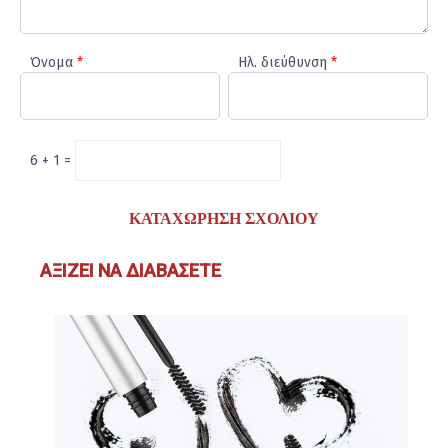
Όνομα
*
Ηλ. διεύθυνση
*
6 + 1 =
ΑΞΊΖΕΙ ΝΑ ΔΙΑΒΆΣΕΤΕ