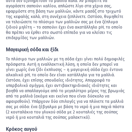
αυτά δεν εξυπηρετούν τα μαλλιά καλά. Αν μπορείτε να
αγοράσετε σαπούνι καλίου, απλώστε λίγο στα χέρια σας,
εφαρμόστε στη βάση των μαλλιών, κάντε μασάζ στο τριχωτό
της κεφαλής καλά, στη συνέχεια ξεπλύνετε. Ωστόσο, θυμηθείτε
να τελειώσετε το πλύσιμο των μαλλιών σας με ένα ξέπλυμα
ξιδιού μηλίτη – το σαπούνι έχει ένα ακατάλληλο pH, το οποίο
θα πρέπει να έρθει στο σωστό επίπεδο για να κλείσει τις
επιδερμίδες των μαλλιών.
Μαγειρική σόδα και ξίδι
Το πλύσιμο των μαλλιών με τη σόδα έχει γίνει πολύ δημοφιλές
πρόσφατα. Αυτή η εναλλακτική λύση, η οποία δεν μπορεί να
γίνει χωρίς ένα ξίδι έκπλυσης – η μαγειρική σόδα έχει έντονα
αλκαλικό pH, το οποίο δεν είναι κατάλληλο για τα μαλλιά.
Ωστόσο, έχει επίσης σπουδαίες ιδιότητες. Απορροφά το
υπερβολικό σμήγμα, έχει αντιβακτηριδιακές ιδιότητες και
βοηθά να απαλλαγούμε από το μεγαλύτερο μέρος της βρωμιάς
από τα μαλλιά (ακόμα και εκείνα που είναι δύσκολο να
αφαιρεθούν). Υπάρχουν δύο επιλογές για να πλύνετε τα μαλλιά
σας με σόδα: ένα ξέβγαλμα με βάση το νερό ή μια παχιά πάστα
(2 κουταλάκια του γλυκού σόδα με 2 κουταλιές της σούπας
νερό ή μια κουταλιά της σούπας μαλακτικό).
Κρόκος αυγού