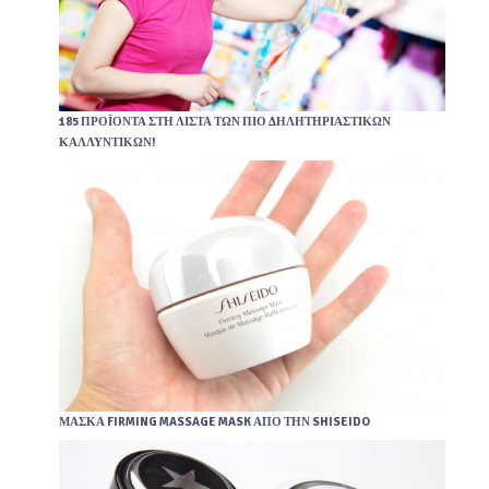
185 ΠΡΟΪΌΝΤΑ ΣΤΗ ΛΊΣΤΑ ΤΩΝ ΠΙΟ ΔΗΛΗΤΗΡΙΑΣΤΙΚΏΝ
ΚΑΛΛΥΝΤΙΚΏΝ!
ΜΆΣΚΑ FIRMING MASSAGE MASK ΑΠΌ ΤΗΝ SHISEIDO