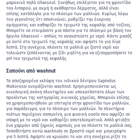
μαροκινό πηλό Ghassoul. Συνήθως επιλέγεται για τη φροντίδα
του λιπαρού, με ακμή ή ακάθαρτου δέρματος, αλλά είναι
επίσης κατάλληλο για το πλύσιμο των μαλλιών. Κυρίως λόγω
του γεγονότος ότι απολινώνει, ρυθμίζει την έκκριση
σμήγματος και καθαρίζει το τριχωτό της κεφαλής από τοξίνες.
Μπορείτε να ετοιμάσετε μια πάστα για το πλύσιμο με βάση τον
άργιλο Ghassoul – απλώς το ανακατεύετε με νερό. Κάντε μασάζ
με αυτό στο τριχωτό της κεφαλής και αφήστε το για λίγα
λεπτά. Στη συνέχεια, πλύνετε τα μαλλιά με ζεστό νερό και
τελειώστε ξεπλένοντας με ξίδι μηλίτη για να εξισορροπήσετε το
pH του τριχωτού της κεφαλής.
Σαπούνι από washnut
Τα αποξηραμένα κελύφη του ινδικού δέντρου Sapindus
Mukorossi ονομάζονται washnut. Χρησιμοποιούνται ως
οικολογική σκόνη πλυντηρίου και υποκατάστατο όλων των
προϊόντων της κατηγορίας οικιακής χημείας. Μπορούν επίσης
να χρησιμοποιηθούν με επιτυχία στην φροντίδα των μαλλιών,
για παράδειγμα, για το πλύσιμο των μαλλιών. Τα πλυντήρια
πιάτων περιέχουν σαπωνίνη, μια φυσική ουσία που αφρίζει σε
επαφή με το νερό και καθαρίζει αποτελεσματικά. Απλά φτιάξτε
ένα χαρμάνι από ξηρούς καρπούς για να πλύνετε τα μαλλιά σας.
Τοποθετήστε οκτώ washnuts σε βραστό νερό και μαγειρέψτε
για 5 λεπτά. Αφήστε να κρυώσει το και στη συνέχεια ρίξτε το