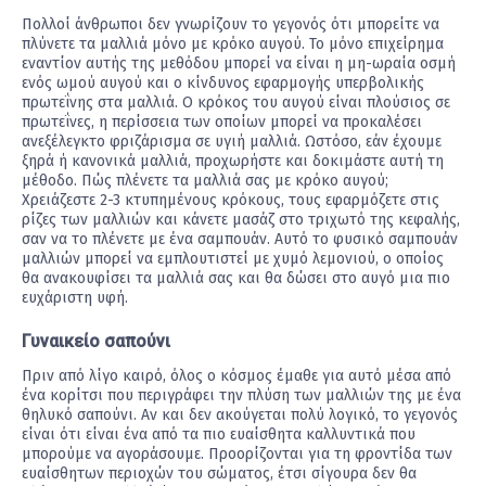
Πολλοί άνθρωποι δεν γνωρίζουν το γεγονός ότι μπορείτε να
πλύνετε τα μαλλιά μόνο με κρόκο αυγού. Το μόνο επιχείρημα
εναντίον αυτής της μεθόδου μπορεί να είναι η μη-ωραία οσμή
ενός ωμού αυγού και ο κίνδυνος εφαρμογής υπερβολικής
πρωτεΐνης στα μαλλιά. Ο κρόκος του αυγού είναι πλούσιος σε
πρωτεΐνες, η περίσσεια των οποίων μπορεί να προκαλέσει
ανεξέλεγκτο φριζάρισμα σε υγιή μαλλιά. Ωστόσο, εάν έχουμε
ξηρά ή κανονικά μαλλιά, προχωρήστε και δοκιμάστε αυτή τη
μέθοδο. Πώς πλένετε τα μαλλιά σας με κρόκο αυγού;
Χρειάζεστε 2-3 κτυπημένους κρόκους, τους εφαρμόζετε στις
ρίζες των μαλλιών και κάνετε μασάζ στο τριχωτό της κεφαλής,
σαν να το πλένετε με ένα σαμπουάν. Αυτό το φυσικό σαμπουάν
μαλλιών μπορεί να εμπλουτιστεί με χυμό λεμονιού, ο οποίος
θα ανακουφίσει τα μαλλιά σας και θα δώσει στο αυγό μια πιο
ευχάριστη υφή.
Γυναικείο σαπούνι
Πριν από λίγο καιρό, όλος ο κόσμος έμαθε για αυτό μέσα από
ένα κορίτσι που περιγράφει την πλύση των μαλλιών της με ένα
θηλυκό σαπούνι. Αν και δεν ακούγεται πολύ λογικό, το γεγονός
είναι ότι είναι ένα από τα πιο ευαίσθητα καλλυντικά που
μπορούμε να αγοράσουμε. Προορίζονται για τη φροντίδα των
ευαίσθητων περιοχών του σώματος, έτσι σίγουρα δεν θα