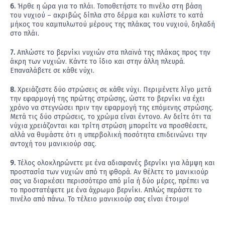
6.
Ήρθε η ώρα για το πλάι. Τοποθετήστε το πινέλο στη βάση
του νυχιού – ακριβώς δίπλα στο δέρμα και κυλίστε το κατά
μήκος του καμπυλωτού μέρους της πλάκας του νυχιού, δηλαδή
στο πλάι.
7.
Απλώστε το βερνίκι νυχιών στα πλαϊνά της πλάκας προς την
άκρη των νυχιών. Κάντε το ίδιο και στην άλλη πλευρά.
Επαναλάβετε σε κάθε νύχι.
8.
Χρειάζεστε δύο στρώσεις σε κάθε νύχι. Περιμένετε λίγο μετά
την εφαρμογή της πρώτης στρώσης, ώστε το βερνίκι να έχει
χρόνο να στεγνώσει πριν την εφαρμογή της επόμενης στρώσης.
Μετά τις δύο στρώσεις, το χρώμα είναι έντονο. Αν δείτε ότι τα
νύχια χρειάζονται και τρίτη στρώση μπορείτε να προσθέσετε,
αλλά να θυμάστε ότι η υπερβολική ποσότητα επιδεινώνει την
αντοχή του μανικιούρ σας.
9.
Τέλος ολοκληρώνετε με ένα αδιαφανές βερνίκι για λάμψη και
προστασία των νυχιών από τη φθορά. Αν θέλετε το μανικιούρ
σας να διαρκέσει περισσότερο από μία ή δύο μέρες, πρέπει να
το προστατέψετε με ένα άχρωμο βερνίκι. Απλώς περάστε το
πινέλο από πάνω. Το τέλειο μανικιούρ σας είναι έτοιμο!