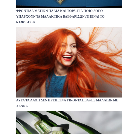
ΦΡΟΝΤΊΔΑ ΜΑΤΙΏΝ ΠΑΛΙΆ ΚΑΙ ΤΏΡΑ. ΓΙΑ ΠΟΙΟ ΛΌΓΟ
ΥΠΆΡΧΟΥΝ ΤΑ ΜΑΛΑΚΤΙΚΆ ΒΛΕΦΑΡΊΔΩΝ; ΤΙ ΕΊΝΑΙ ΤΟ
NANOLASH?
ΑΥΤΆ ΤΑ ΛΆΘΗ ΔΕΝ ΠΡΈΠΕΙ ΝΑ ΓΊΝΟΝΤΑΙ. ΒΑΦΈΣ ΜΑΛΛΙΏΝ ΜΕ
ΧΈΝΝΑ