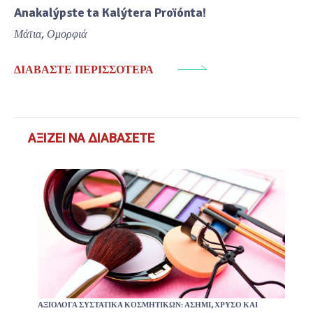
Anakalýpste ta Kalýtera Proïónta!
Μάτια
,
Ομορφιά
ΔΙΑΒΆΣΤΕ ΠΕΡΙΣΣΌΤΕΡΑ
ΑΞΊΖΕΙ ΝΑ ΔΙΑΒΆΣΕΤΕ
ΑΞΙΌΛΟΓΑ ΣΥΣΤΑΤΙΚΆ ΚΟΣΜΗΤΙΚΏΝ: ΑΣΉΜΙ, ΧΡΥΣΌ ΚΑΙ