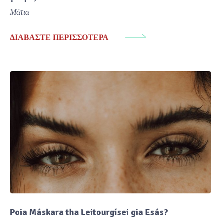
Μάτια
ΔΙΑΒΆΣΤΕ ΠΕΡΙΣΣΌΤΕΡΑ
Poia Máskara tha Leitourgísei gia Esás?