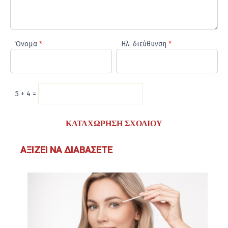
Όνομα
*
Ηλ. διεύθυνση
*
5 + 4 =
ΑΞΊΖΕΙ ΝΑ ΔΙΑΒΆΣΕΤΕ