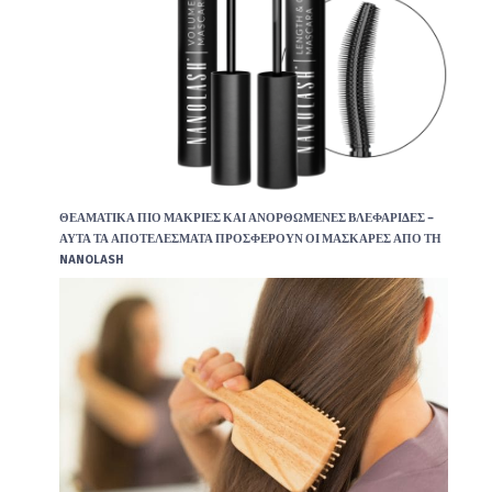
ΘΕΑΜΑΤΙΚΆ ΠΙΟ ΜΑΚΡΙΈΣ ΚΑΙ ΑΝΟΡΘΩΜΈΝΕΣ ΒΛΕΦΑΡΊΔΕΣ –
ΑΥΤΆ ΤΑ ΑΠΟΤΕΛΈΣΜΑΤΑ ΠΡΟΣΦΈΡΟΥΝ ΟΙ ΜΆΣΚΑΡΕΣ ΑΠΌ ΤΗ
NANOLASH