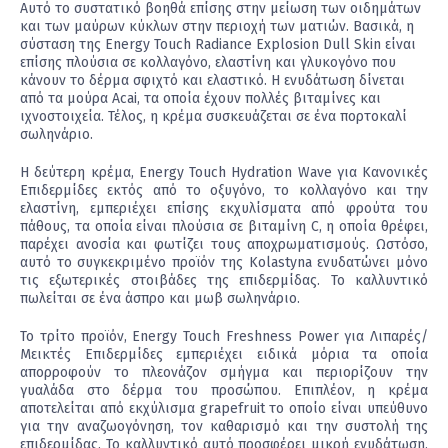
Αυτό το συστατικό βοηθά επίσης στην μείωση των οιδημάτων
και των μαύρων κύκλων στην περιοχή των ματιών. Βασικά, η
σύσταση της Energy Touch Radiance Explosion Dull Skin είναι
επίσης πλούσια σε κολλαγόνο, ελαστίνη και γλυκογόνο που
κάνουν το δέρμα σφιχτό και ελαστικό. Η ενυδάτωση δίνεται
από τα μούρα Acai, τα οποία έχουν πολλές βιταμίνες και
ιχνοστοιχεία. Τέλος, η κρέμα συσκευάζεται σε ένα πορτοκαλί
σωληνάριο.
Η δεύτερη κρέμα, Energy Touch Hydration Wave για Κανονικές
Επιδερμίδες εκτός από το οξυγόνο, το κολλαγόνο και την
ελαστίνη, εμπεριέχει επίσης εκχυλίσματα από φρούτα του
πάθους, τα οποία είναι πλούσια σε βιταμίνη C, η οποία θρέφει,
παρέχει ανοσία και φωτίζει τους αποχρωματισμούς. Ωστόσο,
αυτό το συγκεκριμένο προϊόν της Kolastyna ενυδατώνει μόνο
τις εξωτερικές στοιβάδες της επιδερμίδας. Το καλλυντικό
πωλείται σε ένα άσπρο και μωβ σωληνάριο.
Το τρίτο προϊόν, Energy Touch Freshness Power για Λιπαρές/
Μεικτές Επιδερμίδες εμπεριέχει ειδικά μόρια τα οποία
απορροφούν το πλεονάζον σμήγμα και περιορίζουν την
γυαλάδα στο δέρμα του προσώπου. Επιπλέον, η κρέμα
αποτελείται από εκχύλισμα grapefruit το οποίο είναι υπεύθυνο
για την αναζωογόνηση, τον καθαρισμό και την συστολή της
επιδερμίδας. Το καλλυντικό αυτό προσφέρει μικρή ενυδάτωση,