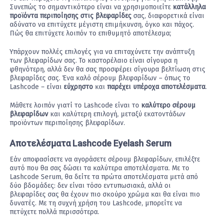
Συνεπώς το σημαντικότερο είναι να χρησιμοποιείτε
κατάλληλα
προϊόντα περιποίησης στις βλεφαρίδες
σας, διαφορετικά είναι
αδύνατο να επιτύχετε μέγιστη επιμήκυνση, όγκο και πάχος.
Πώς θα επιτύχετε λοιπόν το επιθυμητό αποτέλεσμα;
Υπάρχουν πολλές επιλογές για να επιταχύνετε την ανάπτυξη
των βλεφαρίδων σας. Το καστορέλαιο είναι σίγουρα η
φθηνότερη, αλλά δεν θα σας προσφέρει σίγουρα βελτίωση στις
βλεφαρίδες σας. Ένα καλό σέρουμ βλεφαρίδων – όπως το
Lashcode – είναι
εύχρηστο
και
παρέχει υπέροχα αποτελέσματα
.
Μάθετε λοιπόν γιατί το Lashcode είναι το
καλύτερο σέρουμ
βλεφαρίδων
και καλύτερη επιλογή, μεταξύ εκατοντάδων
προϊόντων περιποίησης βλεφαρίδων.
Αποτελέσματα Lashcode Eyelash Serum
Εάν αποφασίσετε να αγοράσετε σέρουμ βλεφαρίδων, επιλέξτε
αυτό που θα σας δώσει τα καλύτερα αποτελέσματα. Με το
Lashcode Serum, θα δείτε τα πρώτα αποτελέσματα μετά από
δύο βδομάδες: δεν είναι τόσο εντυπωσιακά, αλλά οι
βλεφαρίδες σας θα έχουν πιο σκούρο χρώμα και θα είναι πιο
δυνατές. Με τη συχνή χρήση του Lashcode, μπορείτε να
πετύχετε πολλά περισσότερα.