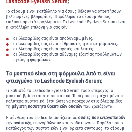
Lashcode Eyelash Serum
;
Το σέρουμ είναι κατάλληλο για όσους θέλουν να αποκτήσουν
βελτιωμένες βλεφαρίδες. Παράλληλα το σέρουμ θα σας
επιλύσει αρκετά προβλήματα. Το Lashcode Eyelash Serum είναι
η κατάλληλη επιλογή για σας εάν:
οι βλεφαρίδες σας είναι αποδυναμωμένες.
οι βλεφαρίδες σας είναι εύθραυστες ή κατεστραμμένες.
οι βλεφαρίδες σας είναι αραιές και λεπτές.
οι βλεφαρίδες σας είναι αδύναμες εξαιτίας προβλημάτων
υγείας ή φαρμάκων.
Το μυστικό είναι στη φόρμουλα. Από τι είναι
φτιαγμένο το Lashcode Eyelash Serum;
Τι καθιστά το Lashcode Eyelash Serum τόσο υπέροχο; Το
μυστικό βρίσκεται στα συστατικά. Το σέρουμ περιέχει μόνο τα
καλύτερα συστατικά, έτσι ώστε να παρέχουν στις βλεφαρίδες
τη
μέγιστη ποσότητα θρεπτικών ουσιών
που χρειάζονται.
Η σύνθεση του Lashcode βασίζεται σε
ουσίες που ενεργοποιούν
την ανάπτυξη
, επανορθώνουν και ενυδατώνουν. Παρόλο που ο
κατάλογος των συστατικών είναι αρκετά σύντομος, το σέρουμ