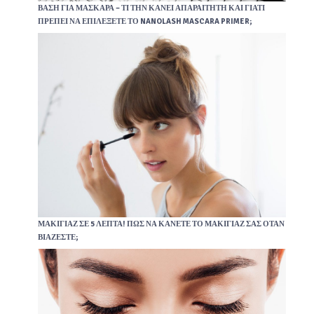
ΒΆΣΗ ΓΙΑ ΜΆΣΚΑΡΑ – ΤΙ ΤΗΝ ΚΆΝΕΙ ΑΠΑΡΑΊΤΗΤΗ ΚΑΙ ΓΙΑΤΊ
ΠΡΈΠΕΙ ΝΑ ΕΠΙΛΈΞΕΤΕ ΤΟ NANOLASH MASCARA PRIMER;
ΜΑΚΙΓΙΆΖ ΣΕ 5 ΛΕΠΤΆ! ΠΏΣ ΝΑ ΚΆΝΕΤΕ ΤΟ ΜΑΚΙΓΙΆΖ ΣΑΣ ΌΤΑΝ
ΒΙΆΖΕΣΤΕ;