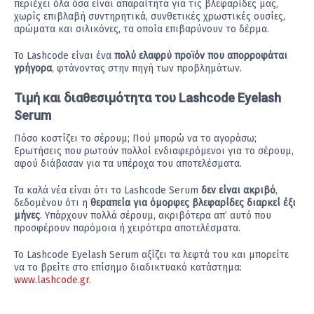
περιέχει όλα όσα είναι απαραίτητα για τις βλεφαρίδες μας,
χωρίς επιβλαβή συντηρητικά, συνθετικές χρωστικές ουσίες,
αρώματα και σιλικόνες, τα οποία επιβαρύνουν το δέρμα.
Το Lashcode είναι ένα
πολύ ελαφρύ προϊόν που απορροφάται
γρήγορα
, φτάνοντας στην πηγή των προβλημάτων.
Τιμή και διαθεσιμότητα του Lashcode Eyelash
Serum
Πόσο κοστίζει το σέρουμ; Πού μπορώ να το αγοράσω;
Ερωτήσεις που ρωτούν πολλοί ενδιαφερόμενοι για το σέρουμ,
αφού διάβασαν για τα υπέροχα του αποτελέσματα.
Τα καλά νέα είναι ότι το Lashcode Serum
δεν είναι ακριβό
,
δεδομένου ότι η
θεραπεία για όμορφες βλεφαρίδες διαρκεί έξι
μήνες
. Υπάρχουν πολλά σέρουμ, ακριβότερα απ’ αυτό που
προσφέρουν παρόμοια ή χειρότερα αποτελέσματα.
Το Lashcode Eyelash Serum αξίζει τα λεφτά του και μπορείτε
να το βρείτε στο επίσημο διαδικτυακό κατάστημα:
www.lashcode.gr
.